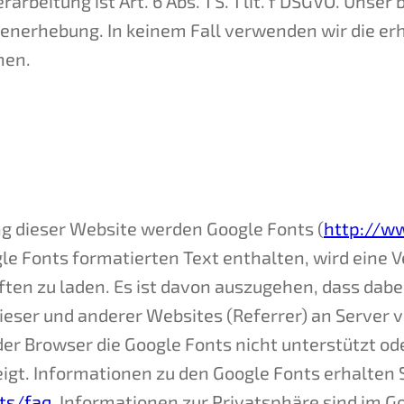
rbeitung ist Art. 6 Abs. 1 S. 1 lit. f DSGVO. Unser
tenerhebung. In keinem Fall verwenden wir die e
hen.
ng dieser Website werden Google Fonts (
http://w
ogle Fonts formatierten Text enthalten, wird eine
iften zu laden. Es ist davon auszugehen, dass dabe
ieser und anderer Websites (Referrer) an Server 
er Browser die Google Fonts nicht unterstützt ode
eigt. Informationen zu den Google Fonts erhalten S
ts/faq
. Informationen zur Privatsphäre sind im G